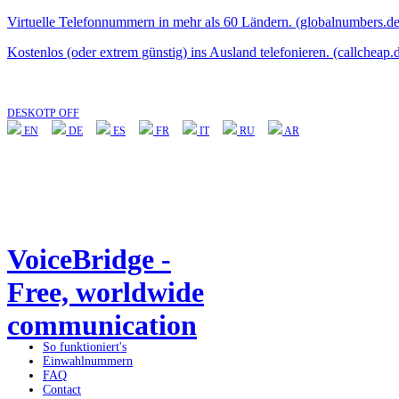
Virtuelle Telefonnummern in mehr als 60 Ländern. (globalnumbers.de
Kostenlos (oder extrem günstig) ins Ausland telefonieren. (callcheap.
DESKOTP OFF
EN
DE
ES
FR
IT
RU
AR
VoiceBridge -
Free, worldwide
communication
So funktioniert's
Einwahlnummern
FAQ
Contact