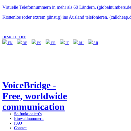
Virtuelle Telefonnummern in mehr als 60 Ländern. (globalnumbers.de
Kostenlos (oder extrem günstig) ins Ausland telefonieren. (callcheap.
DESKOTP OFF
EN
DE
ES
FR
IT
RU
AR
VoiceBridge -
Free, worldwide
communication
So funktioniert's
Einwahlnummern
FAQ
Contact