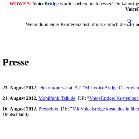
WOWZA!
Voice
Bridge
wurde soeben noch besser! Du kannst jet
Voice
3
Wenn du in einer Konferenz bist, drück einfach die
und
Presse
23. August 2012
,
telekom-presse.at
, AT: "
Mit VoiceBridge Österreich
21. August 2012
,
Mobilfunk-Talk.de
, DE: "
VoiceBridge: Kostenlos in
16. August 2012
,
Pressebox
, DE: "
Mit VoiceBridge kostenlos in über
Deutschland)