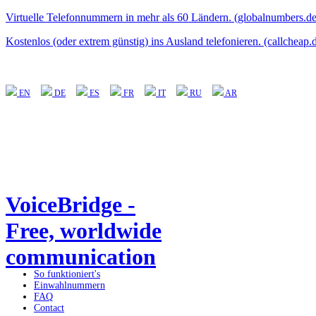
Virtuelle Telefonnummern in mehr als 60 Ländern. (globalnumbers.de
Kostenlos (oder extrem günstig) ins Ausland telefonieren. (callcheap.
EN
DE
ES
FR
IT
RU
AR
VoiceBridge -
Free, worldwide
communication
So funktioniert's
Einwahlnummern
FAQ
Contact