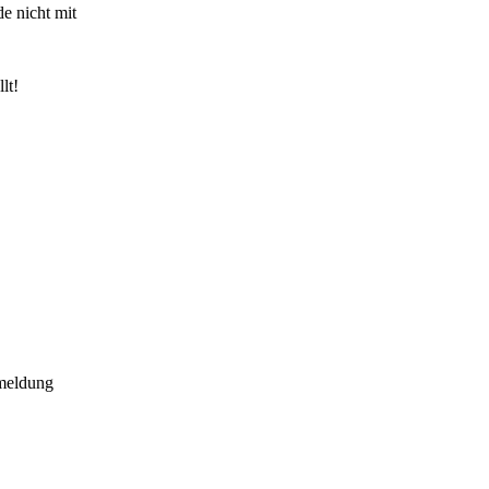
e nicht mit
lt!
emeldung