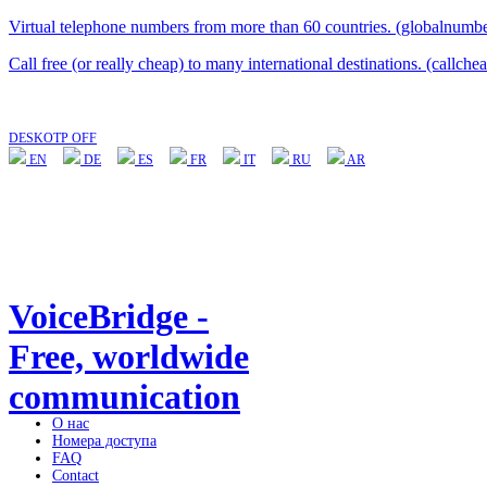
Virtual telephone numbers from more than 60 countries. (globalnumbe
Call free (or really cheap) to many international destinations. (callche
DESKOTP OFF
EN
DE
ES
FR
IT
RU
AR
VoiceBridge -
Free, worldwide
communication
О нас
Номера доступа
FAQ
Contact